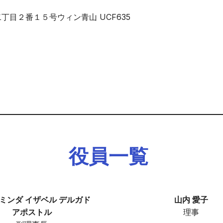
丁目２番１５号ウィン青山 UCF635
役員一覧
 ミンダ イザベル デルガド
山​内 ​愛子​
アポストル
理事