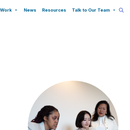
 Work
News
Resources
Talk to Our Team